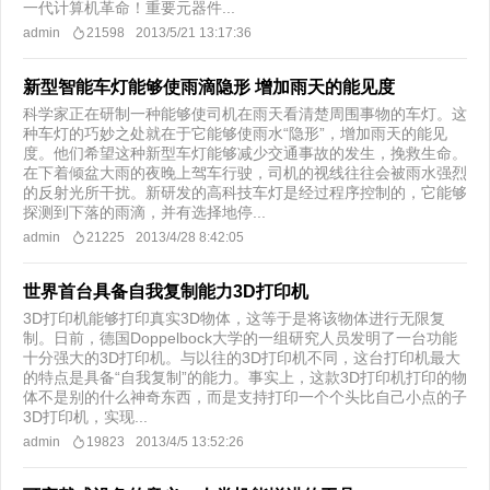
一代计算机革命！重要元器件...
admin
21598
2013/5/21 13:17:36
新型智能车灯能够使雨滴隐形 增加雨天的能见度
科学家正在研制一种能够使司机在雨天看清楚周围事物的车灯。这
种车灯的巧妙之处就在于它能够使雨水“隐形”，增加雨天的能见
度。他们希望这种新型车灯能够减少交通事故的发生，挽救生命。
在下着倾盆大雨的夜晚上驾车行驶，司机的视线往往会被雨水强烈
的反射光所干扰。新研发的高科技车灯是经过程序控制的，它能够
探测到下落的雨滴，并有选择地停...
admin
21225
2013/4/28 8:42:05
世界首台具备自我复制能力3D打印机
3D打印机能够打印真实3D物体，这等于是将该物体进行无限复
制。日前，德国Doppelbock大学的一组研究人员发明了一台功能
十分强大的3D打印机。与以往的3D打印机不同，这台打印机最大
的特点是具备“自我复制”的能力。事实上，这款3D打印机打印的物
体不是别的什么神奇东西，而是支持打印一个个头比自己小点的子
3D打印机，实现...
admin
19823
2013/4/5 13:52:26