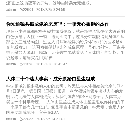
流”正是这场变革的开端。这种由错杂元素组成、...
admin
22604
2013/2/25 8:24:59
你知道磁共振成像的来历吗：一场无心插柳的杰作
现在不少医院都配备有磁共振成像仪，就是那种形状像个大圆筒的
白色仪器，人往上一躺，送到圆筒中，过几分钟就能得到身体相应
部位的三维结构图。过去人们耳熟能详的给身体“照相”的技术是X
光片或者CT，这两者都借助X光的成像原理，具有放射性。而磁共
振只是给人体加上磁场，无伤害性地就看见了人体内部的结构。要
说起来，这确实是门挺“神”...
admin
22096
2013/2/16 10:45:47
人体二十个迷人事实：成分原始由星尘组成
科学领域的很多激动人心的发明，均无法与人体相媲美北京时间2
月4日消息，据英国《卫报》报道，科学领域的很多激动人心的发
明，均无法与人体相媲美，从我们体内的DNA到原子，人体本身
就是一个科学奇迹。1.人体由星尘组成人体由星尘组成你体内的每
一个原子都有几十亿岁。氢是宇宙中最常见的一种元素，也是人体
的主要组成成分，它是在137...
admin
22083
2013/2/5 14:31:01