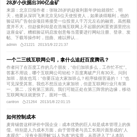
28岁小伙掘出390亿金矿
来源：北京日报作者：张咏28岁的赵俊利新年伊始就很忙，明
天，他要从深圳飞来北京见5位天使投资人，如果谈得顺利，他的
验证码广告创业项目将接受一位投资人千万元左右的融资。虽然额
度并不大，但赵俊利却是在浩瀚互联网上不起眼的闲置资源里挖出
这座金矿。糟糕验证码启发创意每当需要进行网站注册、登录、发
帖、下载等操作时，扭曲、难以辨认...
admin
21221
2013/1/9 22:21:37
一个二三线互联网公司，拿什么追赶百度腾讯？
作者问了在百度工作的几个朋友，“你们加班多么，工作忙不忙”。
答案不用说，哪个互联网公司轻松？百度离破产只有30天。问到
加班，朋友也骂：“你要压迫大家加班么？程序猿很苦逼的！！”也
可见深受其害。我也不想压迫大家加班，但是互联网行业只有第
一、第二，没有第三第四。我们可能正处在第三阵营的边缘，移动
互联网淘汰就更快了。面对一线...
cantron
21264
2013/1/8 22:01:15
如何控制成本
麦肯锡曾这样评价中国企业：成本优势的巨人却是成本管理上的侏
儒。特别是人力成本方面，由于管理者与员工长期片面形成的“人
本观念”，没有全面理解“以人为本”的实质，从而进入了“人本陷