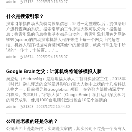
admin
17178
2025/5/19 16:50:27
什么是搜索引擎？
搜索引擎指自动从英特网搜集信息，经过一定整理以后，提供给用
户进行查询的系统。搜索引擎的工作原理大致可以分为：搜集信
息：搜索引擎的信息搜集基本都是自动的。搜索引擎利用称为网络
蜘蛛(spider)的自动搜索机器人程序来连上每一个网页上的超连
结。机器人程序根据网页链到其他中的超链接，就象日常生活中所
说的“一传十，十传百……”...
admin
18674
2025/2/24 15:35:07
Google Brain之父：计算机终将能够模拟人脑
吴恩达（AndrewNg）是斯坦福大学人工智能实验室主任，2013年
《时代》杂志评选的全球最具影响力百大人物中上榜的十几名科技
人物之一，目前领导着GoogleBrain项目，在谷歌内部推动深度学
习算法。去年6月，“谷歌大脑”（GoogleBrain）项目运用深度学习
的研究成果，使用1000台电脑创造出包含10亿个连接的...
admin
21353
2023/12/22 15:44:30
公司是老板的还是你的？
公司表面上是老板的，实则是大家的，其实公司不过是一个所有人