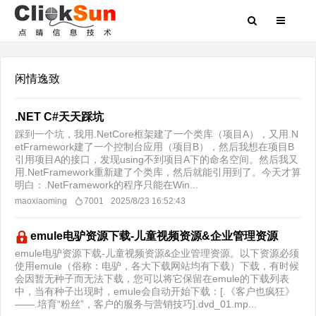
闲情逸致
.NET C#天天踩坑
踩到一个坑，我用.NetCore框架建了一个类库（项目A），又用.N
etFramework建了一个控制台应用（项目B），然后我想在项目B
引用项目A的接口，发现using不到项目A下的命名空间。然后我又
用.NetFramework重新建了个类库，然后就能引用到了。今天才算
明白：.NetFramework的程序只能在Win...
maoxiaoming
7001
2025/8/23 16:52:43
emule电驴资源下载-儿童视频资源&企业管理资源
emule电驴资源下载-儿童视频资源&企业管理资源。以下资源必须
使用emule（俗称：电驴，各大下载网站均有下载）下载，有时候
会因暂无种子而无法下载，您可以将它保留在emule的下载列表
中，当有种子出现时，emule会自动开始下载：[.《客户也疯狂》
——.培育“粉丝”，客户的服务与营销技巧].dvd_01.mp...