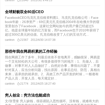
cantron
21640
2012/5/2 9:49:13
全球财貌双全80后CEO
FacebookCEO马克扎克伯格资料图1、马克扎克伯格公司：Face
book年龄：26净资产：69亿美元扎克伯格2004年在哈佛大学的寝
室里创办了Facebook，这家社交网站如今的用户量已经超过5
亿。他是全球最年轻的亿万富翁，而Facebook也于2010年获得了
超过300亿美元的估值。扎克伯格改变了人们的互动方式...
cantron
21567
2012/4/30 14:07:38
那些年我在网易积累的工作经验
我在网易工作了多年，到最后依依不舍地离开，感触很深，网易是
一个文化轻松的大公司，有很多值得学习的地方：1、先做人，后
做事；对事不对人人品做好了，自然好办事，事情出问题了，不要
针对某人，应当分析问题，找出原因，在事后总结、防范，真相出
来来，该承担的就承担。2、高效工作产品开发的时候，一般都有
产品人员，开发人员，每天规定好...
cantron
21774
2012/4/25 18:27:40
穷人创业：穷方法也能成功
文/张雪奎 穷人缺钱，很容易陷入恶性循环。没有钱，就难有大的