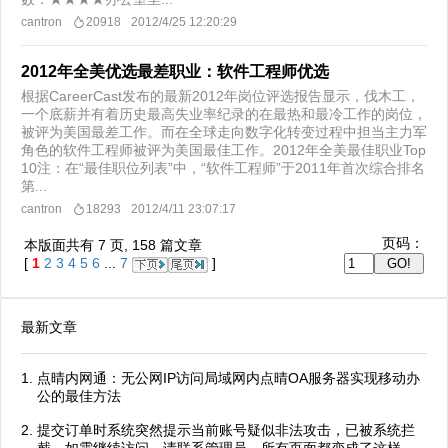
cantron
20918
2012/4/25 12:20:29
2012年全美优选最差职业：软件工程师优选
根据CareerCast发布的最新2012年岗位评选报告显示，伐木工，
一个底薪并有着历史最高失业率纪录的在最热和最冷工作的岗位，
被评为美国最差工作。而在全球走向数字化转变过程中担当主力军
角色的软件工程师被评为美国最佳工作。2012年全美最佳职业Top
10注：在“最佳职位列表”中，“软件工程师”于2011年首次综合排名
第...
cantron
18293
2012/4/11 23:07:17
页码：
本版面共有
7
页,
158
篇文章
[
1
2
3
4
5
6
...
7
]
最新文章
点晴内网通：无公网IP访问局域网内点晴OA服务器实现移动办
公的最佳方法
提交订单时系统突然提示当前账号疑似非法攻击，已被系统拦