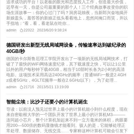
追求成功的平台！以老板的眼光和态度投入工作，创造最大价值，
迟早有一天，你是公司最重要的那个人！三个经典故事改变你的职
场生涯故事一：你的心过门了吗？洞房花烛夜，当新郎兴奋地揭开
新娘盖头，羞答答的新娘正低头看着地上，忽然间掩口而笑，并以
手指地：“看，看，看老鼠在吃你...
admin
22022
2023/6/20 9:38:24
德国研发出新型无线局域网设备，传输速率达到破纪录的
40GB/秒
德国的卡尔斯鲁厄理工学院开发出了一项新的无线局域网技术，打
破了了最快的WiFi网络速度纪录，其下载速度之快，可以让1公里
以外的用户每秒钟下载40GB，相当于10部时长各为2小时的高清
电影。这项技术采用高达240GHz的频率（普通WiFi一般是2.4GH
z或者5GHz，4GLTE频率一般在2.6GHz以下），为了处理...
admin
21716
2013/5/21 13:19:09
智能尘埃：比沙子还要小的计算机诞生
导读：以前没人预见过世界上最小的计算机能小到什么程度，现在
来自密歇根大学的一个团队开发了世界上最小的计算机M3———
连同超小芯片，整个计算机加起来不到一立方毫米的体积，肉眼要
用200—500倍的数码显微镜才能看到。骇人的是，它能够处理正
常处理、数据储存、无线交流……专家称这种计算机可能会引发下