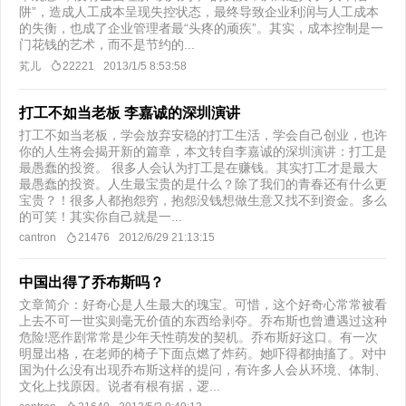
阱”，造成人工成本呈现失控状态，最终导致企业利润与人工成本
的失衡，也成了企业管理者最“头疼的顽疾”。其实，成本控制是一
门花钱的艺术，而不是节约的...
芄儿
22221
2013/1/5 8:53:58
打工不如当老板 李嘉诚的深圳演讲
打工不如当老板，学会放弃安稳的打工生活，学会自己创业，也许
你的人生将会揭开新的篇章，本文转自李嘉诚的深圳演讲：打工是
最愚蠢的投资。 很多人会认为打工是在赚钱。其实打工才是最大
最愚蠢的投资。人生最宝贵的是什么？除了我们的青春还有什么更
宝贵？！很多人都抱怨穷，抱怨没钱想做生意又找不到资金。多么
的可笑！其实你自己就是一...
cantron
21476
2012/6/29 21:13:15
中国出得了乔布斯吗？
文章简介：好奇心是人生最大的瑰宝。可惜，这个好奇心常常被看
上去不可一世实则毫无价值的东西给剥夺。乔布斯也曾遭遇过这种
危险!恶作剧常常是少年天性萌发的契机。乔布斯好这口。有一次
明显出格，在老师的椅子下面点燃了炸药。她吓得都抽搐了。对中
国为什么没有出现乔布斯这样的提问，有许多人会从环境、体制、
文化上找原因。说者有根有据，逻...