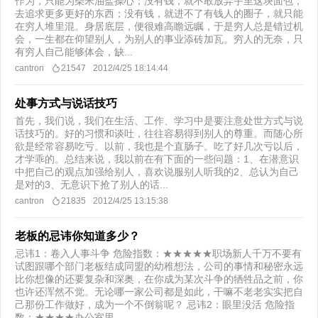
作为，只能为柴米油盐操心；没有钱，就不敢放弃手里这块面包，
去追求更多更好的东西；没有钱，就进不了有钱人的圈子，就只能
在穷人堆里混。身居底层，便很难高瞻远瞩，于是穷人总是错过机
会，一生都在仰望别人，为别人的事业添砖加瓦。穷人的无奈，只
有穷人自己能够体会，缺...
cantron
21547
2012/4/25 18:14:44
处事方式与说话技巧
首先，我们说，我们在生活、工作、学习中是要注意处世方式与说
话技巧的。好的习惯和谈吐，往往容易得到别人的尊重。而随心所
欲是经常容易吃亏。以前，我也是个直肠子。吃了好几次亏以后，
才学乖的。总结来说，我以前在有下面的一些问题：1、在潜意识
中把自己的观点加强给别人，喜欢说服别人听我的2、总认为自己
是对的3、无意识下抢了别人的话...
cantron
21835
2012/4/25 13:15:38
老板的忌讳你知道多少？
忌讳1：卷入人事斗争 危险指数：★★★★★职场新人千万不要有
试图跟哪个部门老板结成同盟的幼稚想法，公司的事情和秘密永远
比你想像的还要复杂和深奥，在你成为某次斗争的牺牲品之前，你
也许还浑然不觉。无论哪一家公司都是如此，干嘛不老老实实把自
己那份工作做好，成为一个不倒翁呢？ 忌讳2：眼里没活 危险指
数：★★★★办公室里...