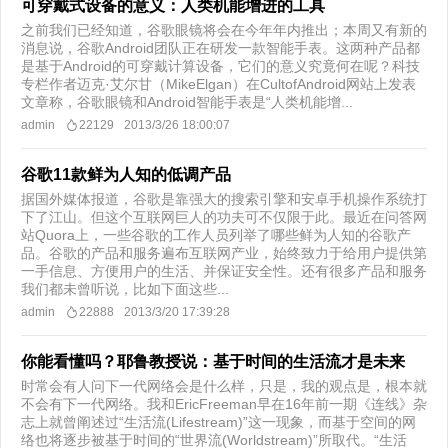
可穿戴式设备的意义：人类机能增进的工具
之前我们已经知道，谷歌眼镜将会在今年年内推出；本周又有新的
消息说，谷歌Android团队正在研发一款智能手表。这两种产品都
是基于Android的可穿戴计算设备，它们的意义究竟何在呢？科技
专栏作者迈克·艾尔甘（MikeElgan）在CultofAndroid网站上发表
文章称，谷歌眼镜和Android智能手表是“人类机能增...
admin
22129
2013/3/26 18:00:07
谷歌11款鲜为人知的低调产品
据国外媒体报道，谷歌是靠强大的搜索引擎和安卓手机操作系统打
下了江山。但这个互联网巨人的功夫可不仅限于此。最近在问答网
站Quora上，一些谷歌的工作人员列举了哪些鲜为人知的谷歌产
品。谷歌的产品和服务遍布互联网产业，始终致力于给用户提供第
一手信息、方便用户的生活、并保证安全性。还有很多产品和服务
我们都未曾听说，比如下面这些...
admin
22888
2013/3/20 17:39:28
你能看懂吗？耶鲁教授说：基于时间的生活流才是未来
时常会有人问下一代网络会是什么样，只是，我的观点是，根本就
不会有下一代网络。我和EricFreeman早在16年前一期《连线》杂
志上就曾阐述过“生活流(Lifestream)”这一现象，而基于空间的网
络也将逐步被基于时间的“世界流(Worldstream)”所取代。“生活