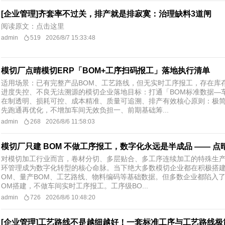
[企业管理]齐套率不过关，排产就是排寂寞：治理缺料3道闸
阅读原文：点击这里
admin
519
2026/8/7 15:33:48
模切厂点晴模切ERP「BOM+工序扫码报工」落地执行清单
适用场景：已有完整产品BOM、工艺路线，但无实时工序报工，存在库
进度失控、不良无法溯源的模切企业落地目标：打通「BOM标准数据—
在制透明、损耗可控、成本精准、质量可追溯、排产有效核心原则：极
先跑通再优化，不增加车间无效负担一、前期基础筹...
admin
268
2026/8/6 11:58:03
模切厂只建 BOM 不做工序报工，数字化永远是半成品 —— 点晴
对模切加工行业而言，卷材分切、多层贴合、多工序连续加工的特殊生产
环管理成为数字化转型的核心命脉。当下绝大多数模切企业都在积极搭建
OM、量产BOM、工艺路线、物料编码等基础数据。但多数企业都陷入
OM搭建，不做车间实时工序报工。工序级BO...
admin
726
2026/8/6 10:48:20
[企业管理]工艺路线不是越细越好！一套标准工序与工艺路线极