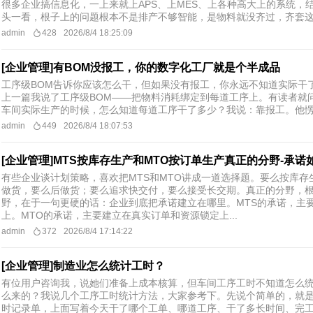
很多企业搞信息化，一上来就上APS、上MES、上各种高大上的系统
头一看，根子上的问题根本不是排产不够智能，是物料就没齐过，齐套这件
admin
428
2026/8/4 18:25:09
[企业管理]有BOM没报工，你的数字化工厂就是个半成品
工序级BOM告诉你应该怎么干，但如果没有报工，你永远不知道实际干
上一篇我说了工序级BOM——把物料消耗绑定到每道工序上。有读者就
车间实际生产的时候，怎么知道每道工序干了多少？我说：靠报工。他愣了
admin
449
2026/8/4 18:07:53
[企业管理]MTS按库存生产和MTO按订单生产真正的分野-承诺
有些企业谈计划策略，喜欢把MTS和MTO讲成一道选择题。要么按库
做货，要么后做货；要么追求快交付，要么接受长交期。真正的分野，
野，在于一句更硬的话：企业到底把承诺建立在哪里。MTS的承诺，主
上。MTO的承诺，主要建立在真实订单和资源锁定上...
admin
372
2026/8/4 17:14:22
[企业管理]制造业怎么统计工时？
有位用户咨询我，说她们准备上成本核算，但车间工序工时不知道怎么
么来的？我说几个工序工时统计方法，大家参考下。先说个简单的，就
时记录单，上面写着今天干了哪个工单、哪道工序、干了多长时间、完工了