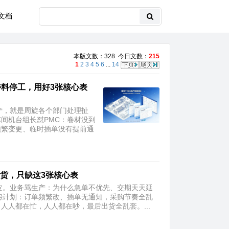
文档
本版文数：328 今日文数：
215
1
2
3
4
5
6
...
14
待料停工，用好3张核心表
产，就是周旋各个部门处理扯
间机台组长怼PMC：卷材没到
频繁变更、临时插单没有提前通
出货，只缺这3张核心表
皮。业务骂生产：为什么急单不优先、交期天天延
怨计划：订单频繁改、插单无通知，采购节奏全乱
人都在忙，人人都在吵，最后出货全乱套。...