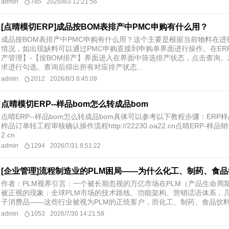
admin
785
2026/8/3 12:21:56
[点晴模切ERP]成品按BOM表排产中PMC申购有什么用？
成品按BOM表排产中PMC申购有什么用？这个主要是根据当前物料在
情况，如出现缺料可以通过PMC申购直接到申购单界面进行操作。在ER
产管理】-【按BOM排产】界面进入在界面中筛选排产状态，点击查询
求进行勾选。查询后得出所有对应排产状态...
admin
2012
2026/8/3 8:45:09
点晴模切ERP--样品bom怎么转成品bom
点晴ERP--样品bom怎么转成品bom具体可以参考以下教程步骤：ERP样品转成品操
样品订单转工程审核确认操作流程http://22230.oa22.cn点晴ERP-样品销
2.cn
admin
1294
2026/7/31 8:51:22
[企业管理]流程制造业的PLM困局——为什么化工、制药、食
作者：PLM视界引言：一个被长期忽视的万亿市场在PLM（产品生命
被正视的现象：全球PLM市场的技术路线、功能架构、营销话语体系，
子消费品——这些行业被视为PLM的正统客户，而化工、制药、食品饮料等
admin
1053
2026/7/30 14:21:58