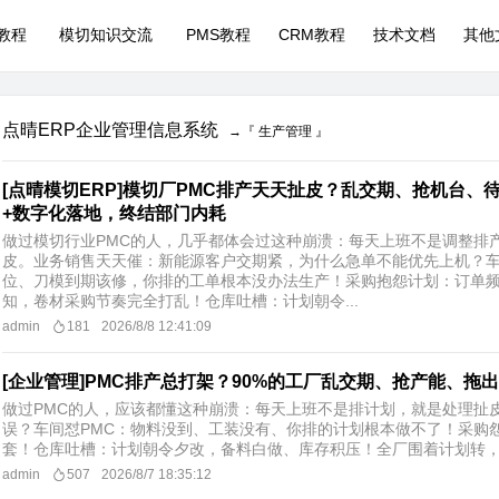
P教程
模切知识交流
PMS教程
CRM教程
技术文档
其他
点晴ERP企业管理信息系统
→『 生产管理 』
[点晴模切ERP]模切厂PMC排产天天扯皮？乱交期、抢机台、
+数字化落地，终结部门内耗
做过模切行业PMC的人，几乎都体会过这种崩溃：每天上班不是调整排
皮。业务销售天天催：新能源客户交期紧，为什么急单不能优先上机？车
位、刀模到期该修，你排的工单根本没办法生产！采购抱怨计划：订单
知，卷材采购节奏完全打乱！仓库吐槽：计划朝令...
admin
181
2026/8/8 12:41:09
[企业管理]PMC排产总打架？90%的工厂乱交期、抢产能、拖
做过PMC的人，应该都懂这种崩溃：每天上班不是排计划，就是处理扯
误？车间怼PMC：物料没到、工装没有、你排的计划根本做不了！采购
套！仓库吐槽：计划朝令夕改，备料白做、库存积压！全厂围着计划转，人
admin
507
2026/8/7 18:35:12