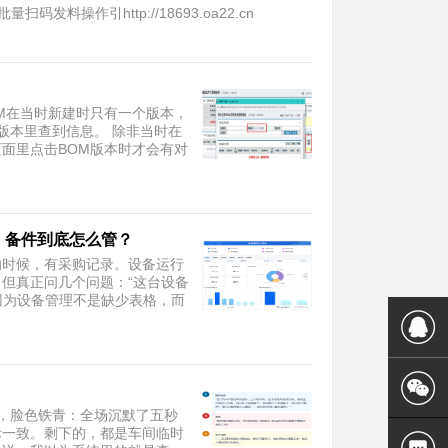
操作引http://18693.oa22.cn
OM在当时新建时只有一个版本，
版本里查到信息。 除非当时在
页面里点击BOM版本时才会有对
、备件到底怎么管？
的时候，有采购记录。设备运行
但真正问几个问题：“这台设备
因为设备管理不是缺少表格，而
，脸色铁青：​全场沉默了五秒
际一致。剩下的，都是车间临时