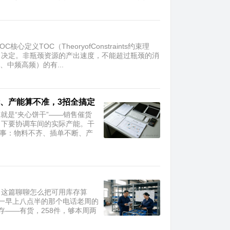
TOC（TheoryofConstraints约束理
）决定。非瓶颈资源的产出速度，不能超过瓶颈的消
中频高频）的有...
断、产能算不准，3招全搞定
就是“夹心饼干”——销售催货
，下要协调车间的实际产能。干
件事：物料不齐、插单不断、产
。这篇聊聊怎么把可用库存算
一早上八点半的那个电话老周的
——有货，258件，够本周两