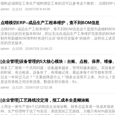
领料必须绑定工单生产领料绑定工单的话可以参考这个教程： 点晴ERP-批量扫码发料
admin
1131
2026/7/30 8:44:06
点晴模切ERP--成品生产工程单维护，查不到BOM信息
点晴ERP--成品生产工程单维护，查不到BOM信息这个是因为该物料B
没有以往的历史版本BOM，所以无法在成品生产工单维护页面里的BOM
制作和新建BOM资料时有进行点击“保存历史版本”的操作，这样在上述
应的历史版本。
admin
1520
2026/7/29 13:46:22
[企业管理]设备管理的5大核心模块：台账、点检、保养、维修
很多工厂都有一个共同问题：设备越来越多，管理却越来越乱。买设备
的时候，有点检表。设备坏了，有维修记录。看起来每个环节都有管理，
过去一年坏过几次？”“主要故障是什么？”很多企业答不上来。为什么？
是这些表格之间没有连接。数据全部分散在：Ex...
admin
2120
2026/7/28 12:52:38
[企业管理]工艺路线没定清，报工成本全是糊涂账
上周去一家年产值6个亿的制造企业做诊断。财务总监拿着一张成本报表
钟。生产经理终于说了句实话：系统里的工艺路线，大概只有60%跟实