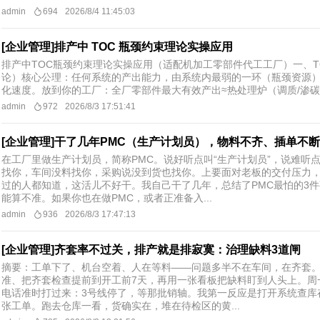
admin
694
2026/8/4 11:45:03
[企业管理]排产中 TOC 瓶颈约束理论实操应用
排产中TOC瓶颈约束理论实操应用（适配机加工零部件代工工厂）一、TOC核心定义
论）核心公理：任何系统的产出能力，由系统内最弱的一环（瓶颈资源
化速度。放到你的工厂：全厂零部件最大有效产出≈热处理炉（调质/渗碳、
admin
972
2026/8/3 17:51:41
[企业管理]干了几年PMC（生产计划员），物料不齐、插单不
在工厂里做生产计划员，简称PMC。说好听点叫“生产计划员”，说难听点
找你，车间没料找你，采购说没到货也找你。上要面对老板的交付压力
过的人都知道，这活儿不好干。我自己干了几年，总结了PMC最怕的3
能算不准。如果你也在做PMC，或者正准备入...
admin
936
2026/8/3 17:47:13
[企业管理]齐套率不过关，排产就是排寂寞：治理缺料3道闸
摘要：工单下了、机台空着、人在等料——问题多半不在车间，在齐套
准、把齐套检查提前到开工前7天，再用一张看板把缺料盯到人头上。周
电话准时打过来：3号线停了，等那批销轴。我第一反应是打开系统查库存
张工单。跑去仓库一看，货确实在，堆在待检区的黄...