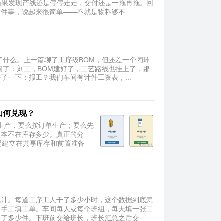
，结果发现产线还是停停走走，交付还是一拖再拖。回
事，说起来很简单——不就是物料够不...
了什么。上一篇聊了工序级BOM，但还差一个闭环
问了：刘工，BOM建好了，工艺路线也挂上了，那
一下：报工？我们车间有计件工资表，...
如何兑现？
存生产，要么按订单生产；要么先
根本不在库存多少。真正的分
要建立在共享库存和前置准备
统计。每道工序工人干了多少小时，这个数据到底怎
是手工填工单。车间每人或每个班组，每天填一张工
多少件。下班前交给班长，班长汇总之后交...