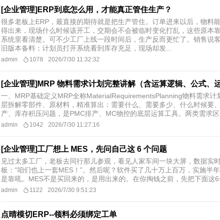
[企业管理]ERP到底怎么用，才能真正管住生产？
很多老板上ERP，最直接的期待就是把生产管住。订单进来以后，物料
得出来，现场什么时候该开工，交期会不会被临时变化打乱，这些原本
系统里看清楚。可不少工厂上线一段时间后，生产反而更忙了。销售说
旧版本备料；计划员打开系统看到库存充足，现场却发...
admin
1078
2026/7/30 11:32:32
[企业管理]MRP 物料需求计划完整讲解（含运算逻辑、公式
一、MRP基础定义MRP全称MaterialRequirementsPlannin
层拆解零部件、原材料，精准算出：需要什么、需要多少、什么时候要、
产、库存积压问题，是PMC排产、MC物控的底层运算工具。两类需求区分
admin
1042
2026/7/30 11:27:16
[企业管理]工厂想上 MES，先问自己这 6 个问题
见过太多工厂，老板去同行那儿参观，看见人家车间一块大屏，数据实
板：“咱们也上一套MES！”。然后呢？软件买了几十万上百万，实施半年
是靠吼。MES不是买回来的，是用出来的。在你掏钱之前，先把下面这6个
admin
1122
2026/7/30 9:51:23
点晴模切ERP--领料必须绑定工单