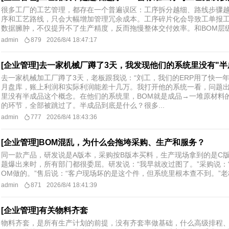
很多工厂的工艺管理，都存在一个普遍误区：工序拆分越细、路线步骤
序和工艺路线，只会大幅增加管理冗余成本。工序碎片化会导致工单报工繁
数据臃肿，不仅提升不了生产精度，反而拖慢整体交付效率。和BOM层级
admin
879
2026/8/4 18:47:17
[企业管理]去一家机械厂蹲了3天，我发现他们的系统里没有"半
去一家机械加工厂蹲了3天，老板跟我说：“刘工，我们的ERP用了快一
月盘库，账上利润和实际利润能差十几万。我打开他的系统一看，问题
里没有半成品这个概念。在他们的系统里，BOM就是成品→一堆原材料
的环节，全部被跳过了。半成品到底是什么？很多...
admin
777
2026/8/4 18:43:36
[企业管理]BOM混乱，为什么会拖垮采购、生产和服务？
同一款产品，研发说是A版本，采购按B版本买料，生产现场拿到的是C
题爆出来时，所有部门都很委屈。研发说：“我早就改过图了。”采购说：
OM做的。”售后说：“客户现场坏的是这个件，但系统里根本查不到。”老板
admin
871
2026/8/4 18:41:39
[企业管理]有关物料齐套
物料齐套，是所有生产计划的前提，没有齐套率做基础，什么高级排程