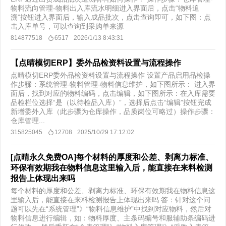
物料流向管理-物料出入库流水明细进入界面后，点击“物料追
溯”按钮进入界面后，输入成品批次，点击查询即可，如下图：点
击入库单号，可以查询到采购单来源
814877518
6517
2026/1/13 8:43:31
【点晴模切ERP】委外品检资料设置与流程操作
点晴模切ERP委外品检资料设置与流程操作 设置产品启用品检操
作步骤：系统管理-物料管理-物料信息维护，如下图所示： 进入界
面后，找到对应的物料编码，点击编辑，如下图所示：在入库需要
品检栏位选择“是（以待检品入库）”，选择后点击“编辑”按钮完成
新增委外入库（此步骤为仓库操作，品质岗位可略过）操作步骤：
仓库管理...
315825045
12708
2025/10/29 17:12:02
[点晴永久免费OA]每个材料的厚度和公差、剥离力标准、
环保有效期我在物料信息这里输入后，能直接在来料检测
报告上体现出来吗
每个材料的厚度和公差、剥离力标准、环保有效期我在物料信息这
里输入后，能直接在来料检测报告上体现出来吗 答：针对这个问
题可以先在“系统管理”》“物料信息维护”中找到对应物料，然后对
物料信息进行编辑，如：物料厚度、主条码编号和服辅助条编码进