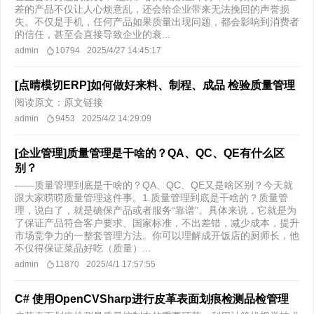
差的产品不仅让人心烦意乱，还会给企业带来无法挽回的声誉损
失。不仅是手机，任何产品如果质量出现问题，都会影响到消费者
的信任，甚至会直接导致企业的衰...
admin
10794
2025/4/27 14:45:17
[点晴模切ERP]如何做好来料、制程、成品 检验质量管理
阅读原文：原文链接
admin
9453
2025/4/2 14:29:09
[企业管理]质量管理是干啥的？QA、QC、QE有什么区
别？
——质量管理到底是干啥的？QA、QC、QE又是啥区别？今天就
跟大家唠唠质量管理这件事。1.质量管理到底是干啥的？质量管
理，说白了，就是确保产品或者服务“靠谱”。具体来说，它就是为
了保证产品符合客户要求、国家标准，不出差错，减少成本，提升
市场竞争力的一整套管理方法。你可以理解成开饭店的厨师长，他
不仅得保证菜品好吃（质量）...
admin
11870
2025/4/1 17:57:55
C# 使用OpenCVSharp进行皮革表面划痕检测品检管理