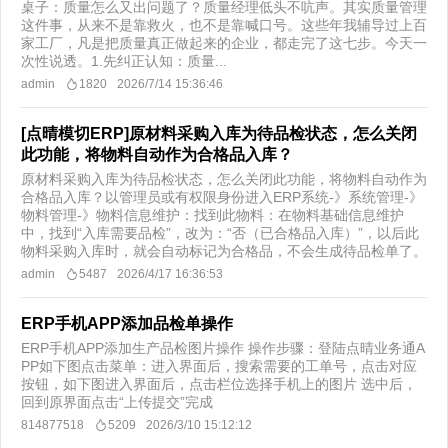
桌子：质量怎么又出问题了？质量经理低头不吭声。其实质量管理
这件事，从来不是靠救火，也不是靠喊口号。这些年我辅导过上百
家工厂，凡是把质量真正做起来的企业，都走完了这七步。今天一
次性说透。1.先纠正认知：质量...
admin
1820
2026/7/14 15:36:46
[点晴模切ERP]原材料采购入库为待品检状态，怎么关闭
此功能，将物料自动作为合格品入库？
原材料采购入库为待品检状态，怎么关闭此功能，将物料自动作为
合格品入库？以管理员或有权限身份进入ERP系统-》系统管理-》
物料管理-》物料信息维护：找到此物料：在物料基础信息维护
中，找到“入库需要品检”，改为：“否（已合格品入库）”，以后此
物料采购入库时，就会自动标记为合格品，不会生成待品检单了。
admin
5487
2026/4/17 16:36:53
ERP手机APP添加品检单操作
ERP手机APP添加生产品检图片操作 操作步骤：登陆点晴业务通A
PP如下图点击菜单：进入界面后，搜索需要的工单号，点击对应
按钮，如下图进入界面后，点击栏位选择手机上的图片 选中后，
回到原界面点击“上传提交”完成
814877518
5209
2026/3/10 15:12:12