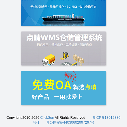
Copyright 2010-2026
ClickSun
All Rights Reserved
粤ICP备13012886
号-1
粤公网安备44030602007207号