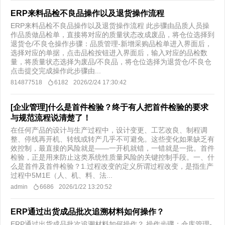
ERP来料品检不良品操作以及退货操作流程
ERP来料品检不良品操作以及退货操作流程 此步骤由品质人员操
作品质做品检单，直接将对应的质量状态改成废品，将仓位选择到
退货仓/不良仓操作步骤：品质管理-新增采购品检单进入界面后，
选择对应的单据，点击品检按钮进入界面后，输入对应的品检数
量，将质量状态选择为废品/不良品，将仓位选择为退货仓/不良仓
点击提交完成操作此步骤由...
814877518
6182
2026/2/24 17:30:42
[企业管理]什么是首件检验？终于有人把首件检验的要求
与规范流程说清楚了！
在任何产品的设计与生产过程中，设计变更、工艺改良、制程调
整、停线再开机、转线或转产几乎不可避免。这些变化如果缺乏有
效控制，最直接的风险就是——一开机就错，一错就是一批。首件
检验，正是用来防止这类系统性质量风险的关键控制手段。一、什
么是首件及首件检验？1.过程改变的定义所谓过程改变，是指生产
过程中5M1E（人、机、料、法...
admin
6686
2026/1/22 13:20:52
ERP通过出货成品批次追溯材料如何操作？
ERP通过出货成品批次追溯材料如何操作？ 操作步骤：仓库管理-