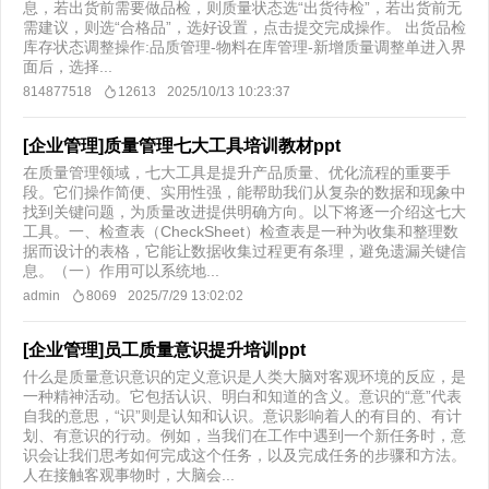
息，若出货前需要做品检，则质量状态选“出货待检”，若出货前无
需建议，则选“合格品”，选好设置，点击提交完成操作。 出货品检
库存状态调整操作:品质管理-物料在库管理-新增质量调整单进入界
面后，选择...
814877518
12613
2025/10/13 10:23:37
[企业管理]质量管理七大工具培训教材ppt
在质量管理领域，七大工具是提升产品质量、优化流程的重要手
段。它们操作简便、实用性强，能帮助我们从复杂的数据和现象中
找到关键问题，为质量改进提供明确方向。以下将逐一介绍这七大
工具。一、检查表（CheckSheet）检查表是一种为收集和整理数
据而设计的表格，它能让数据收集过程更有条理，避免遗漏关键信
息。（一）作用可以系统地...
admin
8069
2025/7/29 13:02:02
[企业管理]员工质量意识提升培训ppt
什么是质量意识意识的定义意识是人类大脑对客观环境的反应，是
一种精神活动。它包括认识、明白和知道的含义。意识的“意”代表
自我的意思，“识”则是认知和认识。意识影响着人的有目的、有计
划、有意识的行动。例如，当我们在工作中遇到一个新任务时，意
识会让我们思考如何完成这个任务，以及完成任务的步骤和方法。
人在接触客观事物时，大脑会...