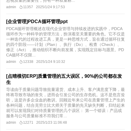
忽视质量的重要性，持有一种双重标...
admin
11357
2025/1/24 9:17:53
[企业管理]PDCA循环管理ppt
PDCA循环管理概述在现代企业管理与持续改进的实践中，PDCA
循环作为一种科学的管理方法，扮演着至关重要的角色。它不仅是
一种迭代的过程改进工具，更是一种思维方式，旨在通过循环往复
的四个阶段——计划（Plan）、执行（Do）、检查（Check）、
修正（Act），推动组织不断向前发展，实现既定目标与愿景。PD
CA循环不仅限...
admin
12338
2025/1/24 9:10:32
[点晴模切ERP]质量管理的五大误区，90%的公司都在发
生
导读由于质量问题导致批量退货、成本上升、客户满意度下降，最
终将导致市场的丧失，进而会引发公司的生存危机。这不是危言耸
听，这是许多企业血的教训。回顾近年来公司在质量管理上产生的
各种问题，结合克劳士比大师关于质量的先天缺失判断，归结起来
就可以发现我们对待质量管理的几个误区： 第一个错误：产品或
服务与公司质量标准不符我们常...
admin
12271
2025/1/23 11:06:48