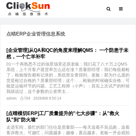
点晴ERP企业管理信息系统
[企业管理]从QA和QC的角度来理解QMS： 一个防患于未
然，一个亡羊补牢
01一个再熟悉不过的场景场景还原老板：我们花了八十万上QMS
系统，上个月客户退货率怎么还在涨？质量部经理：我们每批都检
了，检验报告都有记录的，系统里全查得到。老板：那为什么退的
货是检过合格的？质量部经理：这个……检验的时候确实合格，可
能是运输环节的问题。工艺工程师（小声）：其实上次试产的时候
我就说过，这个参数的公差带太...
admin
704
2026/8/8 8:50:14
[点晴模切ERP]工厂质量提升的"七大步骤"：从"救火
队"到"防火墙"
走进车间，最忙的部门往往是质量部——每天追着不良品跑，追着
客诉救火。可越忙，问题越多；越修，废品越多。老板一开会就拍