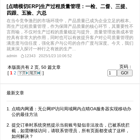
[点晴模切ERP]生产过程质量管理：一检、二督、三提、
四跟、五验、六总
在当今竞争激烈的市场环境中，产品质量已成为企业立足的根本。
而生产过程质量管理，作为保障产品质量的核心环节，其重要性不
言而喻，不仅对生产过程的质量稳定与提升、质量管理改善成本管
控具有非常大的作用，同时也可以有效提升客户对公司质量管理的
满意度与信任度，强化客户与公司的合作广度与深度。今天，我们
就来深入探讨一种行之有效的生产...
admin
12343
2025/1/23 10:06:52
页码：
本版面共有
2
页,
50
篇文章
[
1
2
]
最新文章
点晴内网通：无公网IP访问局域网内点晴OA服务器实现移动办
公的最佳方法
提交订单时系统突然提示当前账号疑似非法攻击，已被系统拦
截，如需继续访问，请联系管理员，所有页面都变成了这样，
如何解决？