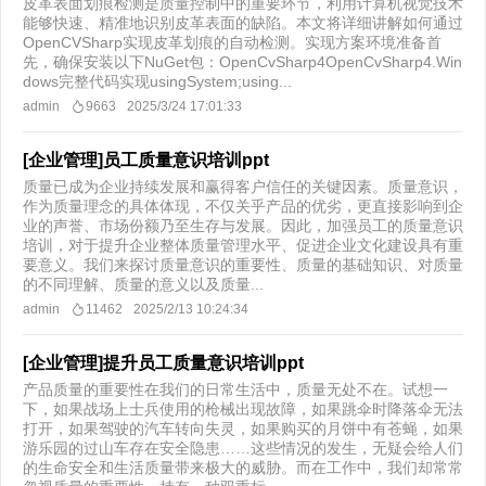
皮革表面划痕检测是质量控制中的重要环节，利用计算机视觉技术
能够快速、精准地识别皮革表面的缺陷。本文将详细讲解如何通过
OpenCVSharp实现皮革划痕的自动检测。实现方案环境准备首
先，确保安装以下NuGet包：OpenCvSharp4OpenCvSharp4.Win
dows完整代码实现usingSystem;using...
admin
9663
2025/3/24 17:01:33
[企业管理]员工质量意识培训ppt
质量已成为企业持续发展和赢得客户信任的关键因素。质量意识，
作为质量理念的具体体现，不仅关乎产品的优劣，更直接影响到企
业的声誉、市场份额乃至生存与发展。因此，加强员工的质量意识
培训，对于提升企业整体质量管理水平、促进企业文化建设具有重
要意义。我们来探讨质量意识的重要性、质量的基础知识、对质量
的不同理解、质量的意义以及质量...
admin
11462
2025/2/13 10:24:34
[企业管理]提升员工质量意识培训ppt
产品质量的重要性在我们的日常生活中，质量无处不在。试想一
下，如果战场上士兵使用的枪械出现故障，如果跳伞时降落伞无法
打开，如果驾驶的汽车转向失灵，如果购买的月饼中有苍蝇，如果
游乐园的过山车存在安全隐患……这些情况的发生，无疑会给人们
的生命安全和生活质量带来极大的威胁。而在工作中，我们却常常