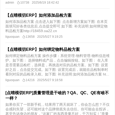
admin
10738
2025/6/19 18:42:42
【点晴模切ERP】如何添加品检方案
如何添加品检方案 点击进入如下图: 点击新增方案如下图: 在本页
面填写好各类信息后,点击提交即可.如下图: 补充说明:如何绑定物
料品检方案http://18459.oa22.cn
liguoquan
13658
2025/5/27 9:19:25
【点晴模切ERP】如何绑定物料品检方案
如何绑定物料品检方案 操作步骤：系统管理-物料管理-物料信息维
护。如下图： 选择物料或产品，点击编辑按钮。如下图： 在入库
是否需要品检栏，选择是，再挑选对应的品检方案。如下图: 设置
好之后，点击提交完成。如下图: 设置完成后，就能在品检制单时
看到对应的品检录入框。如下图: 补充说明:如何添加品检方案 ht...
liguoquan
14216
2025/5/27 9:18:58
[点晴模切ERP]质量管理是干啥的？QA、QC、QE有啥不
一样？
如果你买了一部新手机，结果用了两天就坏了，你会怎么想？不仅
会感到失望，还可能对这个品牌彻底失去信任。你可能会去投诉，
甚至告诉身边的朋友，“这家厂的东西质量不好，千万别买！”质量