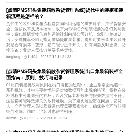
[点晴PMS码头集装箱散杂货管理系统]货代中的装柜和装
箱流程是怎样的？
货代中的装柜和装箱流程是货物出口运输的重要环节，关乎货物安
全、运输效率及成本控制，以下为你详细介绍装柜前准备订舱与提
柜：货代根据货物信息和运输计划向船公司订舱，拿到订舱确认
后，安排拖车公司到指定堆场提取集装箱。提柜时要检查集装箱外
观是否有损坏、变形，箱门能否正常开关，如有问题及时更换。货
物准备：发货人需按订单要求将货物...
fangfang
11404
2025/8/13 11:21:33
[点晴PMS码头集装箱散杂货管理系统]出口集装箱装柜全
面指南：原则、技巧与记录
01出口装柜挑战与原则在出口装柜的过程中，企业常常面临着一
系列挑战，其中主要担忧的是货物数据可能出现的错误、货物在装
柜过程中可能遭受的损坏，以及实际装柜数据与报关数据的不符，
这些都可能导致海关的放行延误。为了避免这些潜在问题，发货
人、仓库管理人员以及货运代理需要紧密协作，确保各个环节的顺
畅与准确。同时，混装时也需特别谨...
admin
10866
2025/8/11 10:29:54