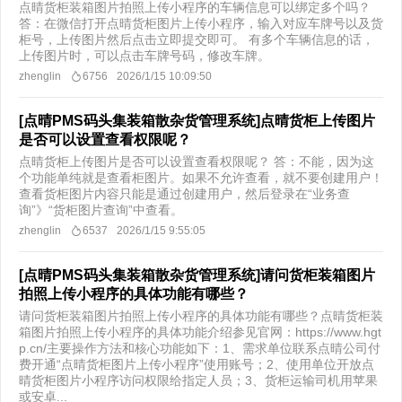
点晴货柜装箱图片拍照上传小程序的车辆信息可以绑定多个吗？
答：在微信打开点晴货柜图片上传小程序，输入对应车牌号以及货
柜号，上传图片然后点击立即提交即可。 有多个车辆信息的话，
上传图片时，可以点击车牌号码，修改车牌。​
zhenglin
6756
2026/1/15 10:09:50
[点晴PMS码头集装箱散杂货管理系统]点晴货柜上传图片
是否可以设置查看权限呢？
点晴货柜上传图片是否可以设置查看权限呢？ 答：不能，因为这
个功能单纯就是查看柜图片。如果不允许查看，就不要创建用户！
查看货柜图片内容只能是通过创建用户，然后登录在“业务查
询”》“货柜图片查询”中查看。​ ​
zhenglin
6537
2026/1/15 9:55:05
[点晴PMS码头集装箱散杂货管理系统]请问货柜装箱图片
拍照上传小程序的具体功能有哪些？
请问货柜装箱图片拍照上传小程序的具体功能有哪些？点晴货柜装
箱图片拍照上传小程序的具体功能介绍参见官网：https://www.hgt
p.cn/主要操作方法和核心功能如下：1、需求单位联系点晴公司付
费开通“点晴货柜图片上传小程序”使用账号；2、使用单位开放点
晴货柜图片小程序访问权限给指定人员；3、货柜运输司机用苹果
或安卓...