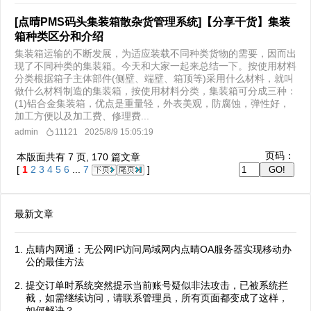
[点晴PMS码头集装箱散杂货管理系统]【分享干货】集装
箱种类区分和介绍
集装箱运输的不断发展，为适应装载不同种类货物的需要，因而出
现了不同种类的集装箱。今天和大家一起来总结一下。按使用材料
分类根据箱子主体部件(侧壁、端壁、箱顶等)采用什么材料，就叫
做什么材料制造的集装箱，按使用材料分类，集装箱可分成三种：
(1)铝合金集装箱，优点是重量轻，外表美观，防腐蚀，弹性好，
加工方便以及加工费、修理费...
admin
11121
2025/8/9 15:05:19
页码：
本版面共有
7
页,
170
篇文章
[
1
2
3
4
5
6
...
7
]
最新文章
点晴内网通：无公网IP访问局域网内点晴OA服务器实现移动办
公的最佳方法
提交订单时系统突然提示当前账号疑似非法攻击，已被系统拦
截，如需继续访问，请联系管理员，所有页面都变成了这样，
如何解决？