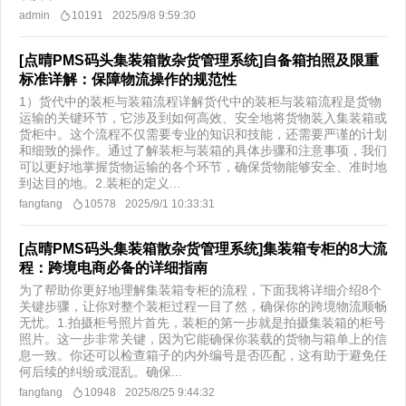
admin
10191
2025/9/8 9:59:30
[点晴PMS码头集装箱散杂货管理系统]自备箱拍照及限重
标准详解：保障物流操作的规范性
1）货代中的装柜与装箱流程详解货代中的装柜与装箱流程是货物
运输的关键环节，它涉及到如何高效、安全地将货物装入集装箱或
货柜中。这个流程不仅需要专业的知识和技能，还需要严谨的计划
和细致的操作。通过了解装柜与装箱的具体步骤和注意事项，我们
可以更好地掌握货物运输的各个环节，确保货物能够安全、准时地
到达目的地。2.装柜的定义...
fangfang
10578
2025/9/1 10:33:31
[点晴PMS码头集装箱散杂货管理系统]集装箱专柜的8大流
程：跨境电商必备的详细指南
为了帮助你更好地理解集装箱专柜的流程，下面我将详细介绍8个
关键步骤，让你对整个装柜过程一目了然，确保你的跨境物流顺畅
无忧。1.拍摄柜号照片首先，装柜的第一步就是拍摄集装箱的柜号
照片。这一步非常关键，因为它能确保你装载的货物与箱单上的信
息一致。你还可以检查箱子的内外编号是否匹配，这有助于避免任
何后续的纠纷或混乱。确保...
fangfang
10948
2025/8/25 9:44:32