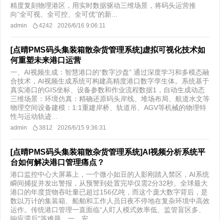
精度复刻物理港区，用实时数据驱动三维场景，将码头运营推
向“全可视、全可控、全可优”的新...
admin
4242
2026/6/16 9:06:11
[点晴PMS码头集装箱散杂货管理系统]虚拟可视化技术如
何重塑未来港口运营
​一、AI视频生成：智慧港口的“数字沙盘” 通过深度学习和多模态融
合技术，AI视频生成系统可构建高精度港口数字孪生体。系统基于
真实港口的GIS坐标、设备参数和作业流程数据1，自动生成动态
三维场景：环境仿真：精确还原码头岸线、堆场布局、航道水文等
物理空间设备建模：1:1重建岸桥、轨道吊、AGV等机械的物理特
性与运动轨迹...
admin
3812
2026/6/15 9:36:31
[点晴PMS码头集装箱散杂货管理系统]AI视频分析系统平
台如何解决港口管理痛点？
港口监控中心大屏幕上，一个微小如豆的人影刚踏入禁区，AI系统
瞬间捕捉并发出警报，从预警到处置完毕仅需2分32秒。全球最大
港口的年度货物吞吐量已超过156亿吨，而这个庞大数字背后，是
数以万计的集装箱、船舶和工作人员日夜不停地在复杂环境中高效
运作。传统港口管理一直面临“人盯人模式效率低、监管盲区多、
响应滞后”等难题。一、安...