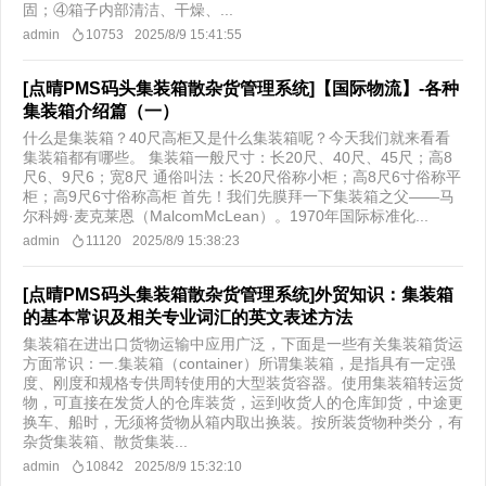
固；④箱子内部清洁、干燥、...
admin
10753
2025/8/9 15:41:55
[点晴PMS码头集装箱散杂货管理系统]【国际物流】-各种
集装箱介绍篇（一）
什么是集装箱？40尺高柜又是什么集装箱呢？今天我们就来看看
集装箱都有哪些。 集装箱一般尺寸：长20尺、40尺、45尺；高8
尺6、9尺6；宽8尺 通俗叫法：长20尺俗称小柜；高8尺6寸俗称平
柜；高9尺6寸俗称高柜 首先！我们先膜拜一下集装箱之父——马
尔科姆·麦克莱恩（MalcomMcLean）。1970年国际标准化...
admin
11120
2025/8/9 15:38:23
[点晴PMS码头集装箱散杂货管理系统]外贸知识：集装箱
的基本常识及相关专业词汇的英文表述方法
集装箱在进出口货物运输中应用广泛，下面是一些有关集装箱货运
方面常识：一.集装箱（container）所谓集装箱，是指具有一定强
度、刚度和规格专供周转使用的大型装货容器。使用集装箱转运货
物，可直接在发货人的仓库装货，运到收货人的仓库卸货，中途更
换车、船时，无须将货物从箱内取出换装。按所装货物种类分，有
杂货集装箱、散货集装...
admin
10842
2025/8/9 15:32:10