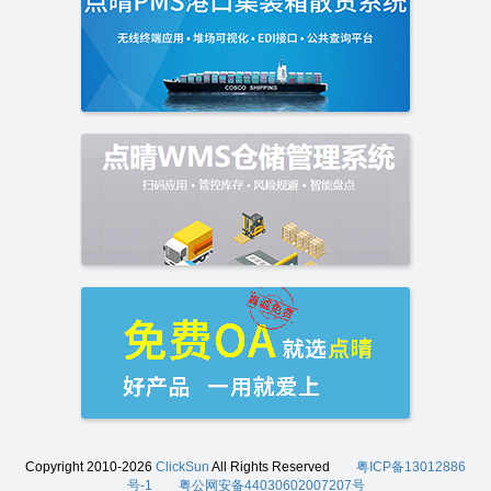
Copyright 2010-2026
ClickSun
All Rights Reserved
粤ICP备13012886
号-1
粤公网安备44030602007207号