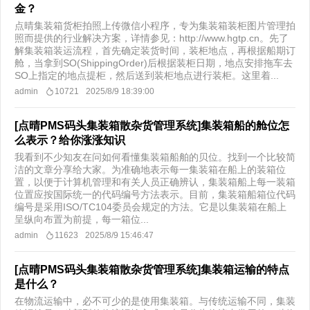
金？
点晴集装箱货柜拍照上传微信小程序，专为集装箱装柜图片管理拍
照而提供的行业解决方案，详情参见：http://www.hgtp.cn。先了
解集装箱装运流程，首先确定装货时间，装柜地点，再根据船期订
舱，当拿到SO(ShippingOrder)后根据装柜日期，地点安排拖车去
SO上指定的地点提柜，然后送到装柜地点进行装柜。这里着...
admin
10721
2025/8/9 18:39:00
[点晴PMS码头集装箱散杂货管理系统]集装箱船的舱位怎
么表示？给你涨涨知识
我看到不少知友在问如何看懂集装箱船舶的贝位。找到一个比较简
洁的文章分享给大家。为准确地表示每一集装箱在船上的装箱位
置，以便于计算机管理和有关人员正确辨认，集装箱船上每一装箱
位置应按国际统一的代码编号方法表示。目前，集装箱船箱位代码
编号是采用ISO/TC104委员会规定的方法。它是以集装箱在船上
呈纵向布置为前提，每一箱位...
admin
11623
2025/8/9 15:46:47
[点晴PMS码头集装箱散杂货管理系统]集装箱运输的特点
是什么？
在物流运输中，必不可少的是使用集装箱。与传统运输不同，集装