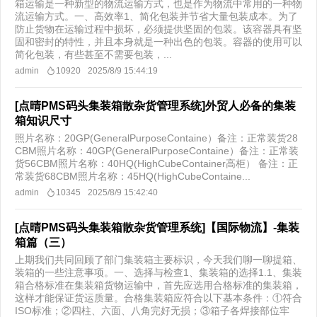
箱运输是一种新型的物流运输方式，也是作为物流中常用的一种物
流运输方式。一、高效率1、简化包装并节省大量包装成本。为了
防止货物在运输过程中损坏，必须提供坚固的包装。该容器具有坚
固和密封的特性，并且本身就是一种出色的包装。容器的使用可以
简化包装，有些甚至不需要包装，...
admin
10920
2025/8/9 15:44:19
[点晴PMS码头集装箱散杂货管理系统]外贸人必备的集装
箱知识尺寸
照片名称：20GP(GeneralPurposeContaine）备注：正常装货28
CBM照片名称：40GP(GeneralPurposeContaine）备注：正常装
货56CBM照片名称：40HQ(HighCubeContainer高柜） 备注：正
常装货68CBM照片名称：45HQ(HighCubeContaine...
admin
10345
2025/8/9 15:42:40
[点晴PMS码头集装箱散杂货管理系统]【国际物流】-集装
箱篇（三）
上期我们共同回顾了部门集装箱主要标识，今天我们聊一聊提箱、
装箱的一些注意事项。一、选择与检查1、集装箱的选择1.1、集装
箱合格标准在集装箱货物运输中，首先应选用合格标准的集装箱，
这样才能保证货运质量。合格集装箱应符合以下基本条件：①符合
ISO标准；②四柱、六面、八角完好无损；③箱子各焊接部位牢