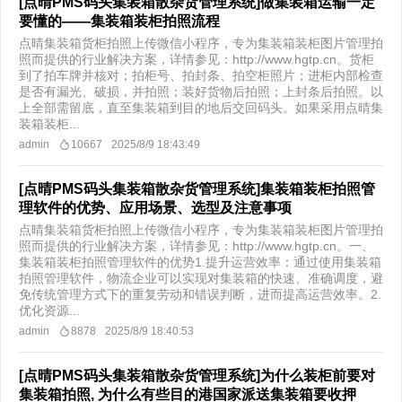
[点晴PMS码头集装箱散杂货管理系统]做集装箱运输一定
要懂的——集装箱装柜拍照流程
点晴集装箱货柜拍照上传微信小程序，专为集装箱装柜图片管理拍
照而提供的行业解决方案，详情参见：http://www.hgtp.cn。​​货柜
到了拍车牌并核对；拍柜号、拍封条、拍空柜照片；进柜内部检查
是否有漏光、破损，并拍照；装好货物后拍照；上封条后拍照。以
上全部需留底，直至集装箱到目的地后交回码头。如果采用点晴集
装箱装柜...
admin
10667
2025/8/9 18:43:49
[点晴PMS码头集装箱散杂货管理系统]集装箱装柜拍照管
理软件的优势、应用场景、选型及注意事项
点晴集装箱货柜拍照上传微信小程序，专为集装箱装柜图片管理拍
照而提供的行业解决方案，详情参见：http://www.hgtp.cn。一、
集装箱装柜拍照管理软件的优势1.提升运营效率：通过使用集装箱
拍照管理软件，物流企业可以实现对集装箱的快速、准确调度，避
免传统管理方式下的重复劳动和错误判断，进而提高运营效率。2.
优化资源...
admin
8878
2025/8/9 18:40:53
[点晴PMS码头集装箱散杂货管理系统]为什么装柜前要对
集装箱拍照, 为什么有些目的港国家派送集装箱要收押