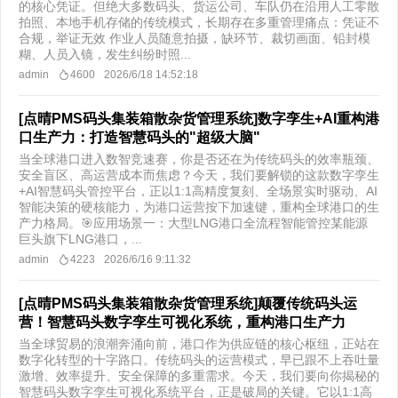
的核心凭证。但绝大多数码头、货运公司、车队仍在沿用人工零散
拍照、本地手机存储的传统模式，长期存在多重管理痛点：凭证不
合规，举证无效 作业人员随意拍摄，缺环节、裁切画面、铅封模
糊、人员入镜，发生纠纷时照...
admin
4600
2026/6/18 14:52:18
[点晴PMS码头集装箱散杂货管理系统]数字孪生+AI重构港
口生产力：打造智慧码头的"超级大脑"
当全球港口进入数智竞速赛，你是否还在为传统码头的效率瓶颈、
安全盲区、高运营成本而焦虑？今天，我们要解锁的这款数字孪生
+AI智慧码头管控平台，正以1:1高精度复刻、全场景实时驱动、AI
智能决策的硬核能力，为港口运营按下加速键，重构全球港口的生
产力格局。🎯应用场景一：大型LNG港口全流程智能管控某能源
巨头旗下LNG港口，...
admin
4223
2026/6/16 9:11:32
[点晴PMS码头集装箱散杂货管理系统]颠覆传统码头运
营！智慧码头数字孪生可视化系统，重构港口生产力
当全球贸易的浪潮奔涌向前，港口作为供应链的核心枢纽，正站在
数字化转型的十字路口。传统码头的运营模式，早已跟不上吞吐量
激增、效率提升、安全保障的多重需求。今天，我们要向你揭秘的
智慧码头数字孪生可视化系统平台，正是破局的关键。它以1:1高