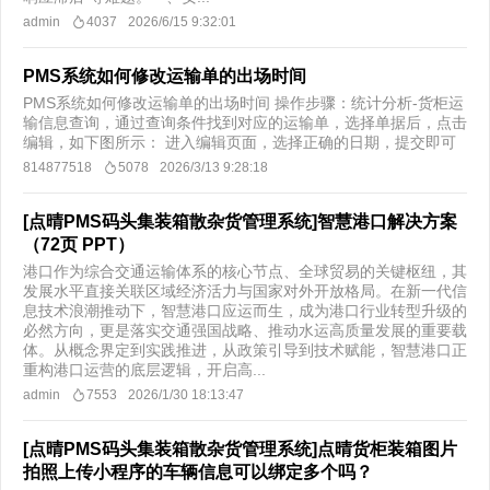
admin
4037
2026/6/15 9:32:01
PMS系统如何修改运输单的出场时间
PMS系统如何修改运输单的出场时间 操作步骤：统计分析-货柜运
输信息查询，通过查询条件找到对应的运输单，选择单据后，点击
编辑，如下图所示： 进入编辑页面，选择正确的日期，提交即可
814877518
5078
2026/3/13 9:28:18
[点晴PMS码头集装箱散杂货管理系统]智慧港口解决方案
（72页 PPT）
港口作为综合交通运输体系的核心节点、全球贸易的关键枢纽，其
发展水平直接关联区域经济活力与国家对外开放格局。在新一代信
息技术浪潮推动下，智慧港口应运而生，成为港口行业转型升级的
必然方向，更是落实交通强国战略、推动水运高质量发展的重要载
体。从概念界定到实践推进，从政策引导到技术赋能，智慧港口正
重构港口运营的底层逻辑，开启高...
admin
7553
2026/1/30 18:13:47
[点晴PMS码头集装箱散杂货管理系统]点晴货柜装箱图片
拍照上传小程序的车辆信息可以绑定多个吗？