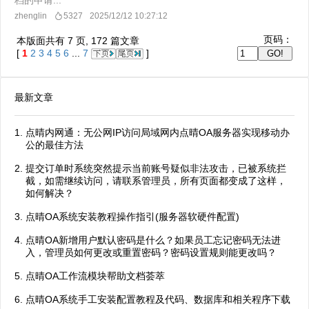
档的申请...
zhenglin
5327
2025/12/12 10:27:12
页码：
本版面共有
7
页,
172
篇文章
[
1
2
3
4
5
6
...
7
]
最新文章
点晴内网通：无公网IP访问局域网内点晴OA服务器实现移动办
公的最佳方法
提交订单时系统突然提示当前账号疑似非法攻击，已被系统拦
截，如需继续访问，请联系管理员，所有页面都变成了这样，
如何解决？
点晴OA系统安装教程操作指引(服务器软硬件配置)
点晴OA新增用户默认密码是什么？如果员工忘记密码无法进
入，管理员如何更改或重置密码？密码设置规则能更改吗？
点晴OA工作流模块帮助文档荟萃
点晴OA系统手工安装配置教程及代码、数据库和相关程序下载