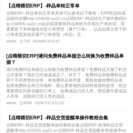
【点晴模切ERP】-样品单转正常单
点晴ERP--样品单转正常单具体可以参考以下教程：ERP样品转成
品操作步骤http://24638.oa22.cn点晴ERP--样品转生产操作教程ht
tp://34955.oa22.cn如后续需要将样品单转为常规生产单的话，需
要重新下单和修改对应订单类型（量产订单）。以及如果之前下的
订单类型其他非量产订单类型（样品）且...
admin
739
2026/8/3 8:42:47
[点晴模切ERP]请问免费样品单据怎么转换为收费样品单
据？
请问免费样品单据怎么转换为收费样品单据？免费样品又领了料怎
么作废呢？现在已经做成成品了。转不了，免费样品和收费样品是
两个不同类型的业务，将免费样品单作废，重新创建收费样品单。
如果免费样品单已经领料，那么要将领的原材料做退料处理，然后
重新绑定到新创建的订单上。如果成品已经入库，那也要作废成品
入库单，清除掉已经入库的成品。...
admin
9599
2026/7/31 8:51:50
【点晴模切ERP】-样品交货提醒单操作教程合集
点晴ERP--样品交货提醒单操作教程合集点晴ERP-新增样品交货
提醒单http://23291.oa22.cn点晴ERP-样品交货提醒单审核操作htt