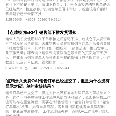
有可下推的销售单了。做如下检查： 1、检查该客户的销售单是否
已经结案2、检查该客户的销售单是否未审核3、检查该客户的销
售单是否已经全部下推
315825045
6504
2026/1/4 9:59:14
【点晴模切ERP】销售部下推发货通知
销售人员初次使用时在下单审核之后忘记下推，造成仓库人员查询
不了对应的出货信息。因此销售人员在审核销售订单之后务必要做
下推发货通知单。具体操作如下图所示： 销售是否下推出货单以
及下推数量在哪查询？销售查询获取信息最常用的页面如下图所
示：在此页面销售跟单人员可查看完整的货物（包括库存量，生产
数量）以及订单信息。视频操作：...
814877518
19940
2025/12/13 16:22:43
[点晴永久免费OA]销售订单已经提交了，但是为什么没有
显示对应订单的审核结果？
销售订单已经提交了，但是为什么没有显示对应订单的审核结果？ ​
答：这个一般是在审核工作流中系统自动驳回了，原因是审核工作
流可能存在重复流程，需要在“销售管理”》“销售订单管理”》“销售
订单审核”检查。如有重复流程，需要将旧流程或者重复流程删
除，刷新后重新操作。 工作流删除教程：点晴OA工作流中已经归