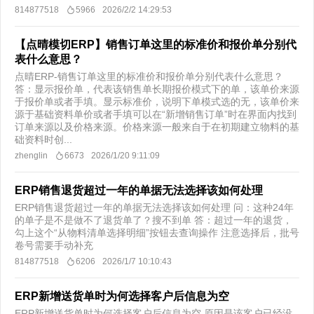
814877518
5966
2026/2/2 14:29:53
【点晴模切ERP】销售订单这里的标准价和报价单分别代
表什么意思？
点晴ERP-销售订单这里的标准价和报价单分别代表什么意思？
答：显示报价单，代表该销售单长期报价模式下的单，该单价来源
于报价单或者手填。显示标准价，说明下单模式选的无，该单价来
源于基础资料单价或者手填可以在“新增销售订单”时在界面内找到
订单来源以及价格来源。​ 价格来源一般来自于在初期建立物料的基
础资料时创...
zhenglin
6673
2026/1/20 9:11:09
ERP销售退货超过一年的单据无法选择该如何处理
ERP销售退货超过一年的单据无法选择该如何处理 问：这种24年
的单子是不是做不了退货单了？搜不到单 答：超过一年的退货，
勾上这个“从物料清单选择明细”按钮去查询操作 注意选择后，批号
卷号需要手动补充
814877518
6206
2026/1/7 10:10:43
ERP新增送货单时为何选择客户后信息为空
ERP新增送货单时为何选择客户后信息为空 原因是该客户已经没