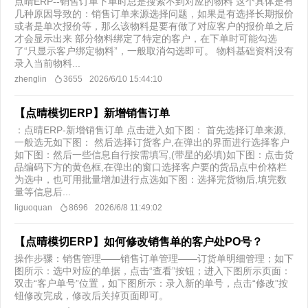
点晴ERP--销售订单下单时总是搜索不到对应的物料 这个具体是有
几种原因导致的：销售订单来源选择问题，如果是有选择长期报价
或者是单次报价等，那么该物料是要有做了对应客户的报价单之后
才会显示出来 部分物料绑定了特定的客户，在下单时可能勾选
了“只显示客户绑定物料”，一般取消勾选即可。 物料基础资料没有
录入当前物料...
zhenglin
3655
2026/6/10 15:44:10
【点晴模切ERP】新增销售订单
​：点晴ERP-新增销售订单 点击进入如下图： 首先选择订单来源,
一般选无如下图： 然后选择订货客户,在弹出的界面进行选择客户
如下图：然后一些信息自行按需填写,(带星的必填)如下图：点击货
品编码下方的黄色框,在弹出的窗口选择客户要的货品点中价格栏
为选中，也可用批量增加进行点选如下图：选择完货物后,填完数
量等信息后...
liguoquan
8696
2026/6/8 11:49:02
【点晴模切ERP】如何修改销售单的客户处PO号？
操作步骤：销售管理——销售订单管理——订货单明细管理；如下
图所示：选中对应的单据，点击“查看”按钮；进入下图所示页面：
双击“客户单号”位置，如下图所示：录入新的单号，点击“修改”按
钮修改完成，修改后关掉页面即可。​