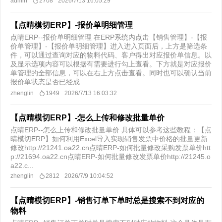
admin
2708
2026/7/13 16:05:29
【点晴模切ERP】-报价单明细管理
点晴ERP--报价单明细管理 在ERP系统内点击【销售管理】-【报
价单管理】-【报价单明细管理】进入进入页面后，上方是筛选条
件，可以通过查询对应的物料代码、客户得出对应报价单信息。以
及显示选项内容可以根据有需要进行勾上查看。下方就是对应报价
单管理的全部信息，可以在右上方点击查看。同时也可以确认当前
报价单状态是否已经成...
zhenglin
1949
2026/7/13 16:03:32
【点晴模切ERP】-怎么上传和修改批量单价
点晴ERP--怎么上传和修改批量单价 具体可以参考这些教程：【点
晴模切ERP】如何利用Excel导入实现销售发票中价格的批量更新
修改http://21241.oa22.cn点晴ERP-如何批量修改采购发票单价htt
p://21694.oa22.cn点晴ERP-如何批量修改发票单价http://21245.o
a22.c...
zhenglin
2812
2026/7/9 10:04:52
【点晴模切ERP】-销售订单下单时总是搜索不到对应的
物料