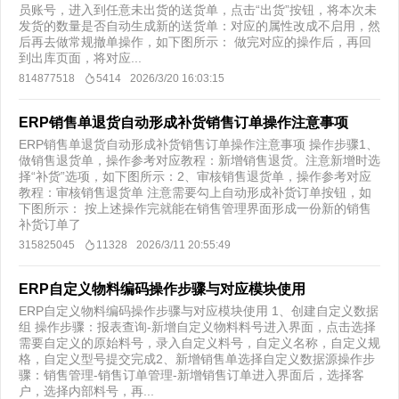
员账号，进入到任意未出货的送货单，点击“出货”按钮，将本次未
发货的数量是否自动生成新的送货单：对应的属性改成不启用，然
后再去做常规撤单操作，如下图所示： 做完对应的操作后，再回
到出库页面，将对应...
814877518
5414
2026/3/20 16:03:15
ERP销售单退货自动形成补货销售订单操作注意事项
ERP销售单退货自动形成补货销售订单操作注意事项 操作步骤1、
做销售退货单，操作参考对应教程：新增销售退货。注意新增时选
择“补货”选项，如下图所示：2、审核销售退货单，操作参考对应
教程：审核销售退货单 注意需要勾上自动形成补货订单按钮，如
下图所示： 按上述操作完就能在销售管理界面形成一份新的销售
补货订单了
315825045
11328
2026/3/11 20:55:49
ERP自定义物料编码操作步骤与对应模块使用
ERP自定义物料编码操作步骤与对应模块使用 1、创建自定义数据
组 操作步骤：报表查询-新增自定义物料料号进入界面，点击选择
需要自定义的原始料号，录入自定义料号，自定义名称，自定义规
格，自定义型号提交完成2、新增销售单选择自定义数据源操作步
骤：销售管理-销售订单管理-新增销售订单进入界面后，选择客
户，选择内部料号，再...