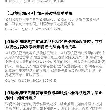
814877518
20072
2026/4/28 11:14:34
【点晴模切ERP】如何修改销售单单价
如何修改销售单单价? 如图所示： 如图所示： 送货单未做对账
的，可以勾上单价同步到送货单的选项再操作​
liguoquan
10589
2026/4/24 10:42:30
[点晴模切ERP]当前系统已启动客户授信额度管控，当前
系统已启动发票账期管控无法新增送货单
当前系统已启动客户授信额度管控，当前系统已启动发票账期管控
无法新增送货单 新增送货单出现上述情况解决方案： 如果公司不
要进行发票账期的控制以及授信额度的控制，可以联系网管取消该
限制。网管进入新增送货单界面有取消设置的按钮； 按照要求在
应收应付中核销到期的发票； 如果是先货后款授信额度到期，但
是还要下单，可以联系...
Ccoffee
13930
2026/4/3 10:02:27
[点晴模切ERP]送货单操作撤单时提示会导致超发，禁止
撤回，如何处理？
送货单操作撤单时提示会导致超发，禁止撤回，如何处理？ 送货
单撤单时，无法操作，如下图提示： 遇到此提示，需要登陆管理