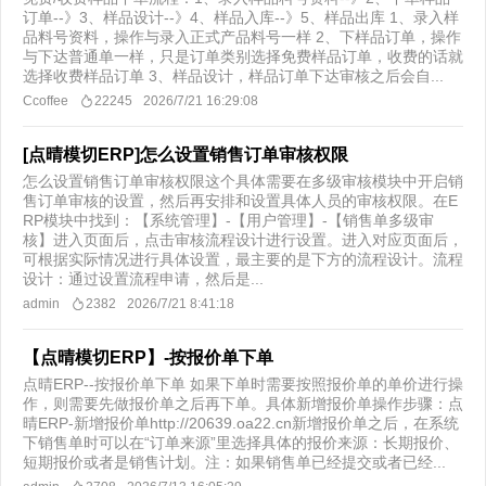
订单--》3、样品设计--》4、样品入库--》5、样品出库 1、录入样
品料号资料，操作与录入正式产品料号一样 2、下样品订单，操作
与下达普通单一样，只是订单类别选择免费样品订单，收费的话就
选择收费样品订单 3、样品设计，样品订单下达审核之后会自...
Ccoffee
22245
2026/7/21 16:29:08
[点晴模切ERP]怎么设置销售订单审核权限
怎么设置销售订单审核权限这个具体需要在多级审核模块中开启销
售订单审核的设置，然后再安排和设置具体人员的审核权限。在E
RP模块中找到：【系统管理】-【用户管理】-【销售单多级审
核】进入页面后，点击审核流程设计进行设置。进入对应页面后，
可根据实际情况进行具体设置，最主要的是下方的流程设计。流程
设计：通过设置流程申请，然后是...
admin
2382
2026/7/21 8:41:18
【点晴模切ERP】-按报价单下单
点晴ERP--按报价单下单 如果下单时需要按照报价单的单价进行操
作，则需要先做报价单之后再下单。具体新增报价单操作步骤：点
晴ERP-新增报价单http://20639.oa22.cn新增报价单之后，在系统
下销售单时可以在“订单来源”里选择具体的报价来源：长期报价、
短期报价或者是销售计划。注：如果销售单已经提交或者已经...