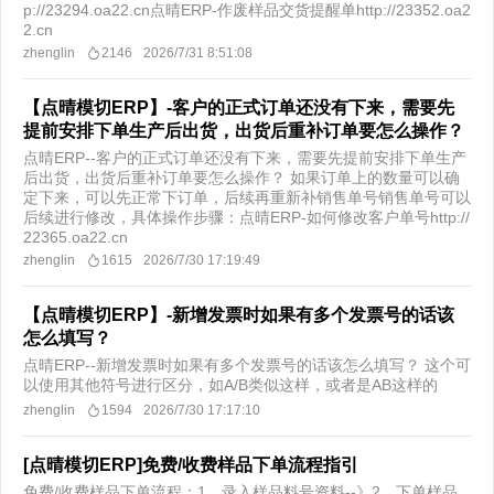
p://23294.oa22.cn点晴ERP-作废样品交货提醒单http://23352.oa2
2.cn
zhenglin
2146
2026/7/31 8:51:08
【点晴模切ERP】-客户的正式订单还没有下来，需要先
提前安排下单生产后出货，出货后重补订单要怎么操作？
点晴ERP--客户的正式订单还没有下来，需要先提前安排下单生产
后出货，出货后重补订单要怎么操作？ 如果订单上的数量可以确
定下来，可以先正常下订单，后续再重新补销售单号销售单号可以
后续进行修改，具体操作步骤：点晴ERP-如何修改客户单号http://
22365.oa22.cn
zhenglin
1615
2026/7/30 17:19:49
【点晴模切ERP】-新增发票时如果有多个发票号的话该
怎么填写？
点晴ERP--新增发票时如果有多个发票号的话该怎么填写？ 这个可
以使用其他符号进行区分，如A/B类似这样，或者是AB这样的
zhenglin
1594
2026/7/30 17:17:10
[点晴模切ERP]免费/收费样品下单流程指引
免费/收费样品下单流程：1、录入样品料号资料--》2、下单样品