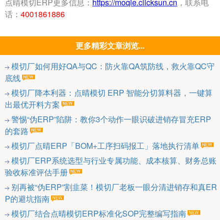
点晴模切ERP更多信息：
https://moqie.clicksun.cn
，联系电
话：
4001861886
更多精彩文章浏览...
模切厂如何用好QA与QC：防火靠QA筑防线，救火靠QC守
底线
模切厂降本利器：点晴模切 ERP 智能分切算料器，一键算
出最优开料方案
警惕“伪ERP”陷阱：教你3个动作一眼识破进销存冒充ERP
的套路
模切厂点晴ERP「BOM+工序扫码报工」落地执行清单
模切厂ERP系统选型与行业专属功能、成本核算、财务总账
验收标准评估手册
别再被“伪ERP”割韭菜！模切厂老板一眼分清进销存和真ER
P的避坑指南
模切厂结合点晴模切ERP标准化SOP完整编写指南