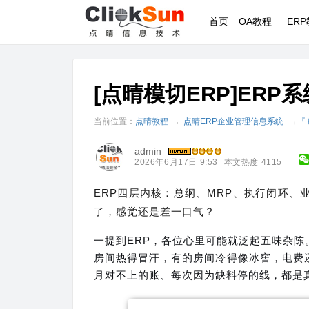
首页
OA教程
ER
[点晴模切ERP]ER
当前位置：
点晴教程
→
点晴ERP企业管理信息系统
→
『
admin
2026年6月17日 9:53
本文热度 4115
ERP四层内核：总纲、MRP、执行闭环
了，感觉还是差一口气？
一提到ERP，各位心里可能就泛起五味杂
房间热得冒汗，有的房间冷得像冰窖，电费
月对不上的账、每次因为缺料停的线，都是