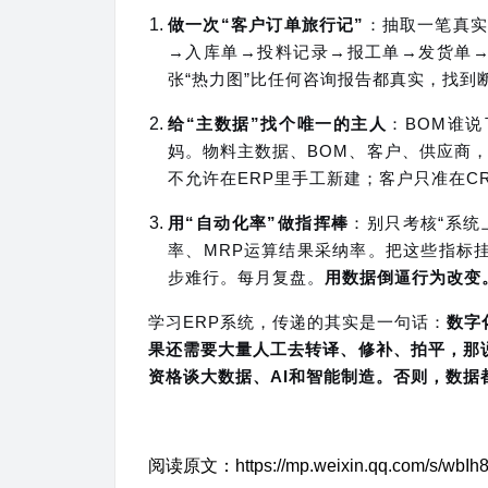
做一次“客户订单旅行记”
：
抽取一笔真实
→入库单→投料记录→报工单→发货单→
张“热力图”比任何咨询报告都真实，找到
给“主数据”找个唯一的主人
：BOM谁
妈。
物料主数据、BOM、客户、供应商，
不允许在ERP里手工新建；客户只准在C
用“自动化率”做指挥棒
：
别只考核“系统
率、MRP运算结果采纳率。把这些指标
步难行。每月复盘。
用数据倒逼行为改变
学习ERP系统，传递的其实是一句话：
数字
果还需要大量人工去转译、修补、拍平，那
资格谈大数据、AI和智能制造。否则，数据
阅读原文：https://mp.weixin.qq.com/s/wbIh