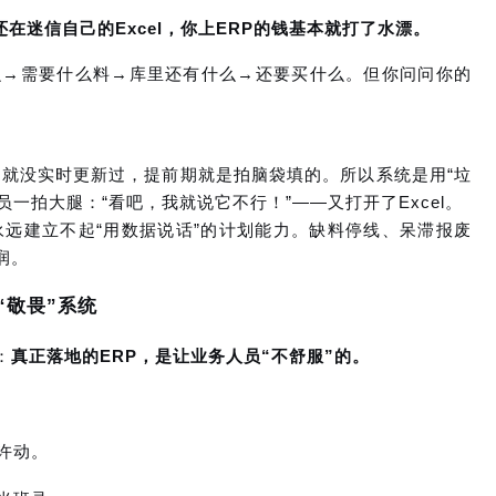
在迷信自己的Excel，你上ERP的钱基本就打了水漂。
么→需要什么料→库里还有什么→还要买什么。但你问问你的
存就没实时更新过，提前期就是拍脑袋填的。所以系统是用“垃
员一拍大腿：“看吧，我就说它不行！”——又打开了Excel。
远建立不起“用数据说话”的计划能力。缺料停线、呆滞报废
润。
“敬畏”系统
：
真正落地的ERP，是让业务人员“不舒服”的。
许动。