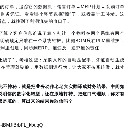
的订单，追踪它的数据流：销售订单→MRP计划→采购订单
财务凭证。看看哪个环节数据“断”了，或者靠手工补录。这
断点，就找到了利润流失的血口子。
说了算？客户信息谁说了算？别让一个物料在两个系统有两个
明确规定只准在一个系统维护。比如BOM只在PLM里维护，
RM里创建，同步到ERP。谁违反，追究谁的责任
上线了”，考核这些：采购入库的自动匹配率、凭证自动生成
挂在管理驾驶舱，用数据倒逼行为，让大家不按系统做，就寸
。
化不神秘，就是把业务动作老老实实翻译成财务结果。中间如
说明你的数字化转型，还在原地打转。把这口气理顺，你才有
都是脏的，算出来的结果你敢信吗？
8-tBMJIBrbFL_kbuqQ