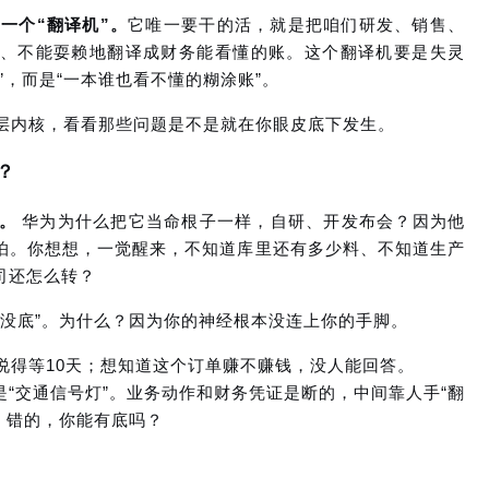
一个“翻译机”。
它唯一要干的活，就是把咱们研发、销售、
、不能耍赖地翻译成财务能看懂的账。这个翻译机要是失灵
”，而是“一本谁也看不懂的糊涂账”。
四层内核，看看那些问题是不是就在你眼皮底下发生。
？
。
华为为什么把它当命根子一样，自研、开发布会？因为他
怕。你想想，一觉醒来，不知道库里还有多少料、不知道生产
司还怎么转？
里没底”。为什么？因为你的神经根本没连上你的手脚。
说得等10天；想知道这个订单赚不赚钱，没人能回答。
不是“交通信号灯”。业务动作和财务凭证是断的，中间靠人手“翻
的、错的，你能有底吗？