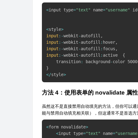
<
input type
=
"text"
 name
=
"username"
 id
<
style
>
input
:
-
webkit
-
autofill
,
input
:
-
webkit
-
autofill
:
hover
,
input
:
-
webkit
-
autofill
:
focus
,
input
:
-
webkit
-
autofill
:
active  
{
    transition
:
 background
-
color 5000
}
<
/
style
>
方法 4：使用表单的 novalida
虽然这不是直接禁用自动填充的方法，但你可以通过设置
能与禁用自动填充相关联），但这通常不是首选方
<
form novalidate
>
<
input type
=
"text"
 name
=
"username