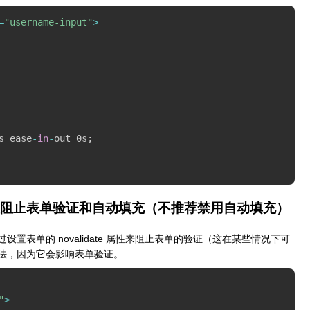
=
"username-input"
>
s ease
-
in
-
out 0s
;
te 属性阻止表单验证和自动填充（不推荐禁用自动填充）
表单的 novalidate 属性来阻止表单的验证（这在某些情况下可
法，因为它会影响表单验证。
"
>