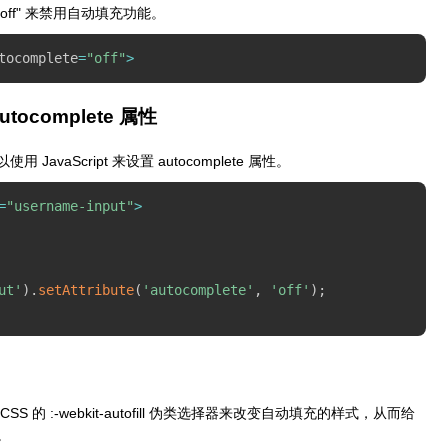
e="off" 来禁用自动填充功能。
tocomplete
=
"off"
>
utocomplete 属性
aScript 来设置 autocomplete 属性。
=
"username-input"
>
ut'
)
.
setAttribute
(
'autocomplete'
,
'off'
)
;
 :-webkit-autofill 伪类选择器来改变自动填充的样式，从而给
。