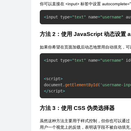
你可以直接在 <input> 标签中设置 autocomplet
<
input type
=
"text"
 name
=
"username"
 au
方法 2：使用 JavaScript 动态设置 a
如果你希望在页面加载后动态地禁用自动填充，可以使用 Jav
<
input type
=
"text"
 name
=
"username"
 id
<
script
>
document
.
getElementById
(
'username-inp
<
/
script
>
方法 3：使用 CSS 伪类选择器
虽然这种方法主要用于样式控制，但你也可以通过 CSS 的
用户一个视觉上的反馈，表明该字段不被自动填充