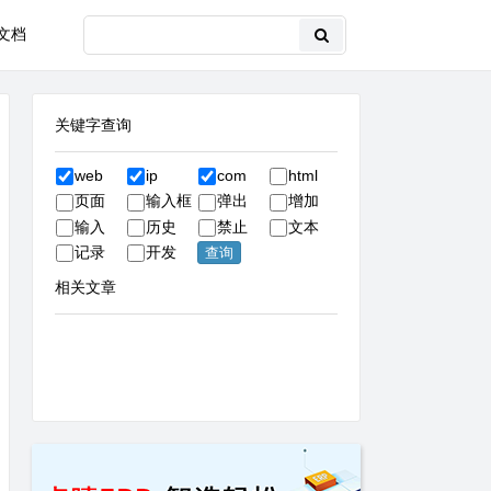
文档
关键字查询
web
ip
com
html
页面
输入框
弹出
增加
输入
历史
禁止
文本
记录
开发
相关文章