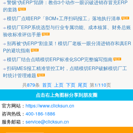
警惕“伪ERP”陷阱：教你3个动作一眼识破进销存冒充ERP
的套路
模切厂点晴ERP「BOM+工序扫码报工」落地执行清单
模切厂ERP系统选型与行业专属功能、成本核算、财务总账
验收标准评估手册
别再被“伪ERP”割韭菜！模切厂老板一眼分清进销存和真ER
P的避坑指南
模切厂结合点晴模切ERP标准化SOP完整编写指南
扫码MES报工精准管控工时，点晴模切ERP破解模切厂工
时统计管理难题
共
879
条
首页
上页
下页
尾页
第
1
/
110
页
点击右上角图标分享到朋友圈
官方网站：
https://www.clicksun.cn
咨询热线：
400-186-1886
服务邮箱：
service@clicksun.cn