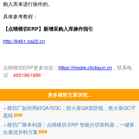
购入库来进行操作的。
具体参考教程：
【点晴模切ERP】新增采购入库操作指引
http://8461.oa22.cn
点晴模切ERP更多信息：
https://moqie.clicksun.cn
，联系电
话：
4001861886
更多精彩文章浏览...
模切厂如何用好QA与QC：防火靠QA筑防线，救火靠QC守
底线
模切厂降本利器：点晴模切 ERP 智能分切算料器，一键算
出最优开料方案