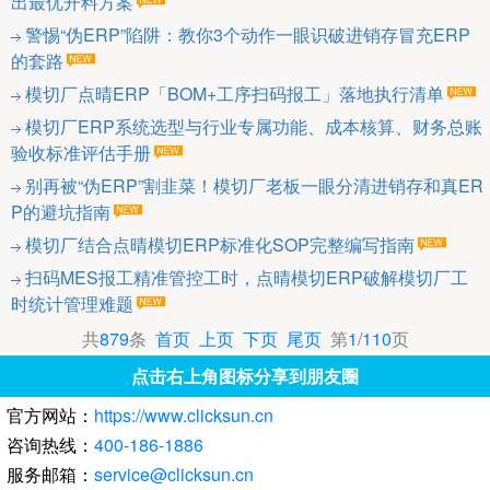
出最优开料方案
警惕“伪ERP”陷阱：教你3个动作一眼识破进销存冒充ERP
的套路
模切厂点晴ERP「BOM+工序扫码报工」落地执行清单
模切厂ERP系统选型与行业专属功能、成本核算、财务总账
验收标准评估手册
别再被“伪ERP”割韭菜！模切厂老板一眼分清进销存和真ER
P的避坑指南
模切厂结合点晴模切ERP标准化SOP完整编写指南
扫码MES报工精准管控工时，点晴模切ERP破解模切厂工
时统计管理难题
共
879
条
首页
上页
下页
尾页
第
1
/
110
页
点击右上角图标分享到朋友圈
官方网站：
https://www.clicksun.cn
咨询热线：
400-186-1886
服务邮箱：
service@clicksun.cn