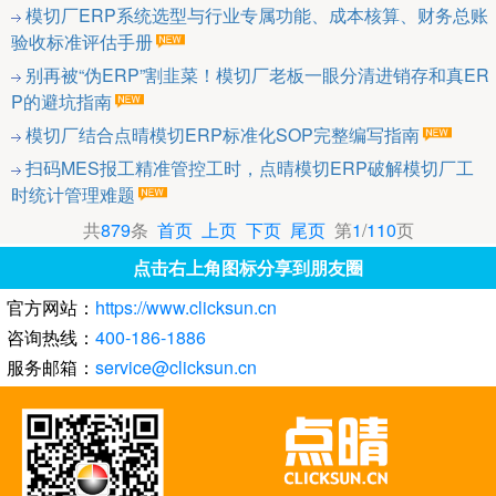
模切厂ERP系统选型与行业专属功能、成本核算、财务总账
验收标准评估手册
别再被“伪ERP”割韭菜！模切厂老板一眼分清进销存和真ER
P的避坑指南
模切厂结合点晴模切ERP标准化SOP完整编写指南
扫码MES报工精准管控工时，点晴模切ERP破解模切厂工
时统计管理难题
共
879
条
首页
上页
下页
尾页
第
1
/
110
页
点击右上角图标分享到朋友圈
官方网站：
https://www.clicksun.cn
咨询热线：
400-186-1886
服务邮箱：
service@clicksun.cn